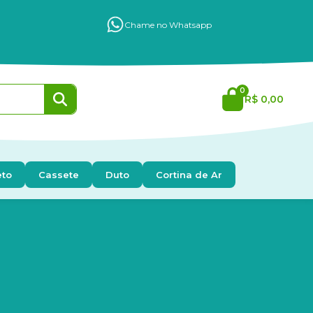
Chame no Whatsapp
0
R$ 0,00
eto
Cassete
Duto
Cortina de Ar