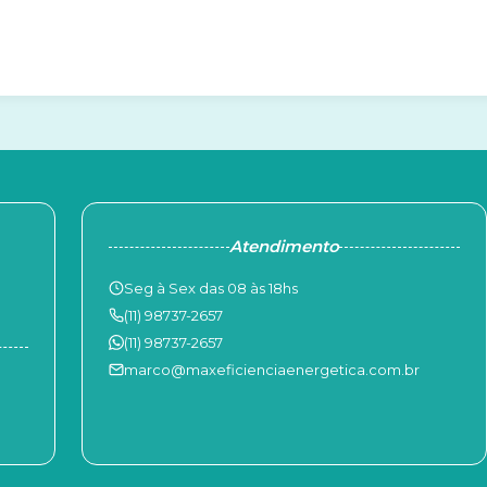
Atendimento
Seg à Sex das 08 às 18hs
(11) 98737-2657
(11) 98737-2657
marco@maxeficienciaenergetica.com.br