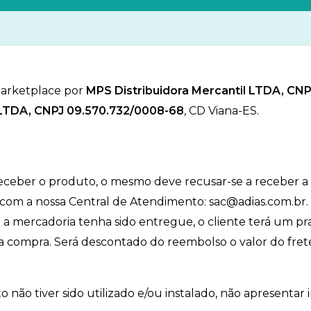
marketplace por
MPS Distribuidora Mercantil LTDA, CN
TDA, CNPJ 09.570.732/0008-68
, CD Viana-ES.
receber o produto, o mesmo deve recusar-se a receber a
com a nossa Central de Atendimento: sac@adias.com.br. Se
so a mercadoria tenha sido entregue, o cliente terá um pr
da compra. Será descontado do reembolso o valor do fret
não tiver sido utilizado e/ou instalado, não apresentar in