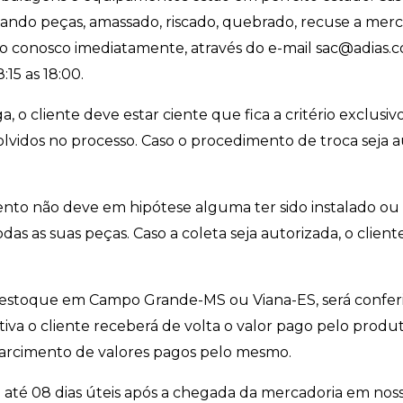
ndo peças, amassado, riscado, quebrado, recuse a merca
o conosco imediatamente, através do e-mail sac@adias.com
:15 as 18:00.
, o cliente deve estar ciente que fica a critério exclusi
vidos no processo. Caso o procedimento de troca seja aut
mento não deve em hipótese alguma ter sido instalado 
das as suas peças. Caso a coleta seja autorizada, o client
o estoque em Campo Grande-MS ou Viana-ES, será confer
tiva o cliente receberá de volta o valor pago pelo produt
ssarcimento de valores pagos pelo mesmo.
até 08 dias úteis após a chegada da mercadoria em noss