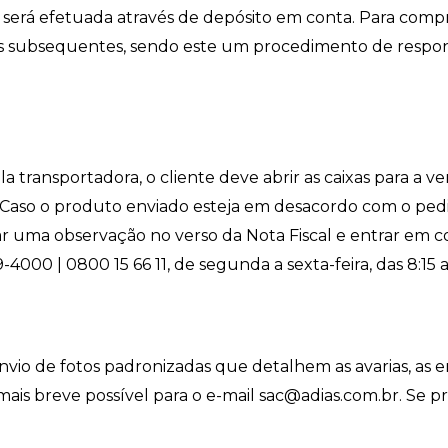
o será efetuada através de depósito em conta. Para compr
s subsequentes, sendo este um procedimento de respons
 transportadora, o cliente deve abrir as caixas para a ver
 Caso o produto enviado esteja em desacordo com o pedid
r uma observação no verso da Nota Fiscal e entrar em c
9-4000 | 0800 15 66 11, de segunda a sexta-feira, das 8:15 a
 envio de fotos padronizadas que detalhem as avarias, as 
is breve possível para o e-mail sac@adias.com.br. Se pref