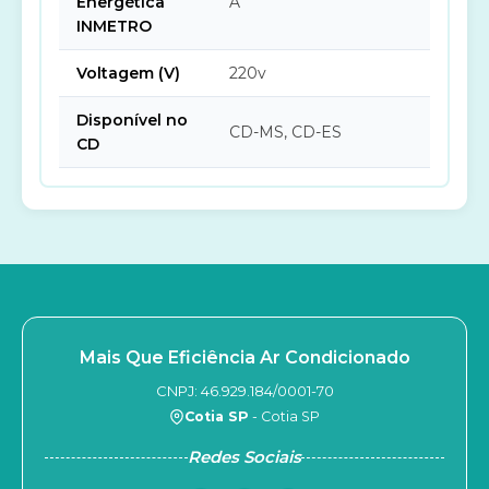
Energética
A
INMETRO
Voltagem (V)
220v
Disponível no
CD-MS, CD-ES
CD
Mais Que Eficiência Ar Condicionado
CNPJ: 46.929.184/0001-70
Cotia SP
- Cotia SP
Redes Sociais